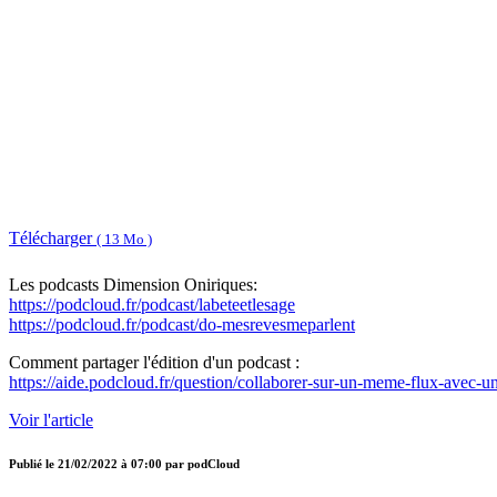
Télécharger
( 13 Mo )
Les podcasts Dimension Oniriques:
https://podcloud.fr/podcast/labeteetlesage
https://podcloud.fr/podcast/do-mesrevesmeparlent
Comment partager l'édition d'un podcast :
https://aide.podcloud.fr/question/collaborer-sur-un-meme-flux-avec-un-
Voir l'article
Publié le
21/02/2022 à 07:00
par
podCloud