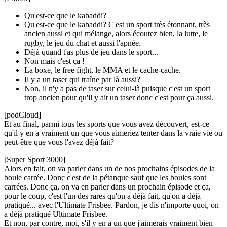
Qu'est-ce que le kabaddi?
Qu'est-ce que le kabaddi? C'est un sport très étonnant, très
ancien aussi et qui mélange, alors écoutez bien, la lutte, le
rugby, le jeu du chat et aussi l'apnée.
Déjà quand t'as plus de jeu dans le sport...
Non mais c'est ça !
La boxe, le free fight, le MMA et le cache-cache.
Il y a un taser qui traîne par là aussi?
Non, il n'y a pas de taser sur celui-là puisque c'est un sport
trop ancien pour qu'il y ait un taser donc c'est pour ça aussi.
[podCloud]
Et au final, parmi tous les sports que vous avez découvert, est-ce
qu'il y en a vraiment un que vous aimeriez tenter dans la vraie vie ou
peut-être que vous l'avez déjà fait?
[Super Sport 3000]
Alors en fait, on va parler dans un de nos prochains épisodes de la
boule carrée. Donc c'est de la pétanque sauf que les boules sont
carrées. Donc ça, on va en parler dans un prochain épisode et ça,
pour le coup, c'est l'un des rares qu'on a déjà fait, qu'on a déjà
pratiqué... avec l'Ultimate Frisbee. Pardon, je dis n'importe quoi, on
a déjà pratiqué Ultimate Frisbee.
Et non, par contre, moi, s'il y en a un que j'aimerais vraiment bien